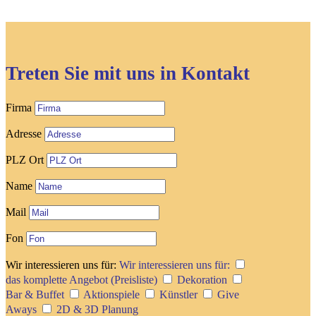
Treten Sie mit uns in Kontakt
Firma
Adresse
PLZ Ort
Name
Mail
Fon
Wir interessieren uns für:
Wir interessieren uns für:
das komplette Angebot (Preisliste)
Dekoration
Bar & Buffet
Aktionspiele
Künstler
Give
Aways
2D & 3D Planung