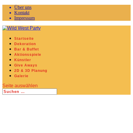
Über uns
Kontakt
Impressum
Startseite
Dekoration
Bar & Buffet
Aktionsspiele
Künstler
Give Aways
2D & 3D Planung
Galerie
Seite auswählen